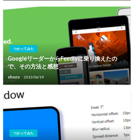
つかってみた
GoogleリーダーからFeedlyに乗り換えたの
で、その方法と感想
shozo
2013/06/19
つかってみた