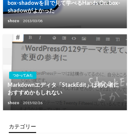
box-shadowを目で見て学べるHands On: box-
shadowがよかった
shozo
2013/03/08
つかってみた
Markdownエディタ「StackEdit」は初心者に
おすすめかもしれない
shozo
2015/02/26
カテゴリー