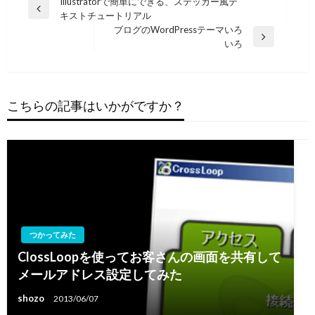
投
Illustratorで簡単にできる、ステッカー風テ
前
キストチュートリアル
稿
の
ブログのWordPressテーマいろ
ナ
投
次
いろ
稿
の
ビ
投
ゲ
稿
ー
こちらの記事はいかがですか？
シ
ョ
ン
つかってみた
ClossLoopを使ってお客さんの画面を共有して
メールアドレス設定してみた
shozo
2013/06/07