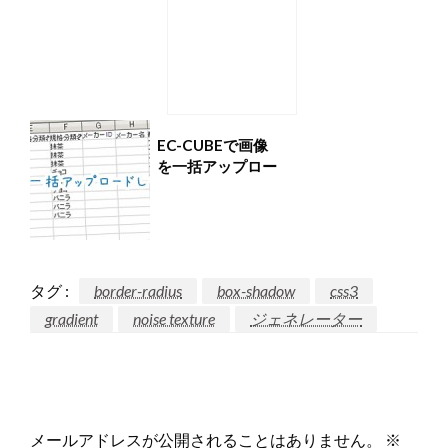
shadowがよかっ
た
EC-CUBEで画像
を一括アップロー
ドする
タグ :
border-radius
box-shadow
css3
gradient
noise texture
ジェネレーター
返信する
メールアドレスが公開されることはありません。
※