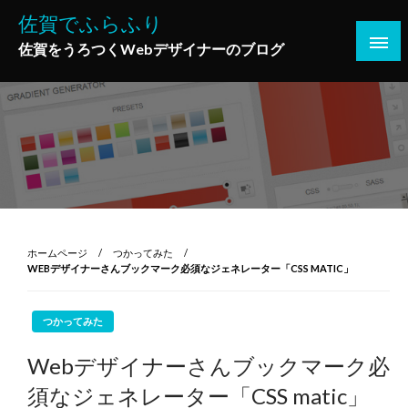
コ
佐賀でふらふり
ン
佐賀をうろつくWebデザイナーのブログ
テ
ン
ツ
へ
ス
キ
ッ
プ
ホームページ
つかってみた
WEBデザイナーさんブックマーク必須なジェネレーター「CSS MATIC」
つかってみた
Webデザイナーさんブックマーク必
須なジェネレーター「CSS matic」