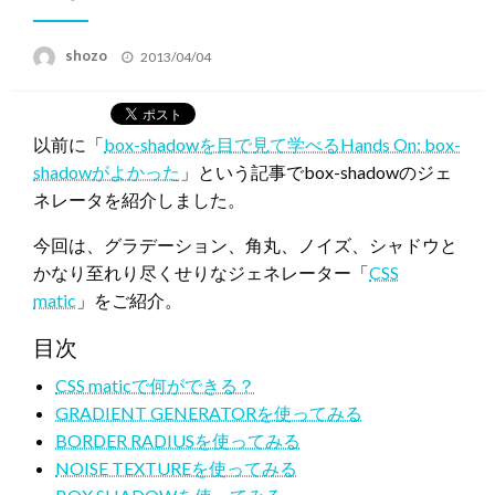
投
shozo
2013/04/04
稿
日:
以前に「
box-shadowを目で見て学べるHands On: box-
shadowがよかった
」という記事でbox-shadowのジェ
ネレータを紹介しました。
今回は、グラデーション、角丸、ノイズ、シャドウと
かなり至れり尽くせりなジェネレーター「
CSS
matic
」をご紹介。
目次
CSS maticで何ができる？
GRADIENT GENERATORを使ってみる
BORDER RADIUSを使ってみる
NOISE TEXTUREを使ってみる