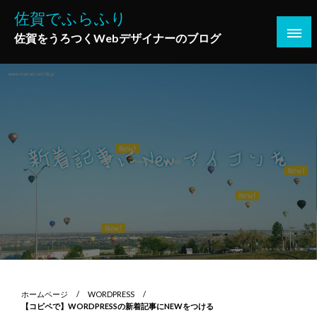
コ
佐賀でふらふり
ン
佐賀をうろつくWebデザイナーのブログ
テ
ン
ツ
へ
ス
キ
ッ
プ
ホームページ
WORDPRESS
【コピペで】WORDPRESSの新着記事にNEWをつける