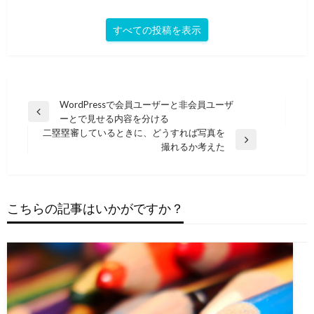
すべての投稿を表示
投
WordPressで会員ユーザーと非会員ユーザ
前
ーとで見せる内容を分ける
稿
の
二塁塁審しているときに、どうすれば写真を
ナ
投
次
撮れるか考えた
稿
の
ビ
投
ゲ
稿
ー
こちらの記事はいかがですか？
シ
ョ
ン