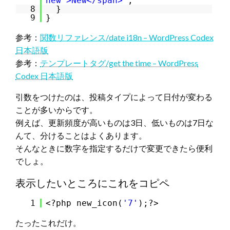
new">New</span>'
;
8
}
9
}
参考：
関数リファレンス/date i18n – WordPress Codex
日本語版
参考：
テンプレートタグ/get the time – WordPress
Codex 日本語版
引数をつけたのは、投稿タイプによって日付が変わる
ことが多いからです。
例えば、更新頻度が高いものは3日、低いものは7日な
んて、分けることはよくあります。
そんなときに数字を指定するだけで変更できたら便利
でしょ。
表示したいところにこれをコピペ
1
<?php new_icon(
'7'
);?>
たったこれだけ。