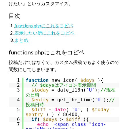
けたい」というカスタマイズ。
目次
functions.phpにこれをコピペ
表示したい所にこれをコピペ
まとめ
functions.phpにこれをコピペ
投稿だけではなくて、カスタム投稿でもよく使うので
関数にしてしまいます。
1
function
new_icon(
$days
){
2
// $daysはアイコン表示期間
3
$today
= date_i18n(
'U'
);
//現在
の日時
4
$entry
= get_the_time(
'U'
);
//
投稿日時
5
$diff
=
date
(
'U'
, (
$today
-
$entry
) ) / 86400;
6
if
(
$days
>
$diff
){
7
echo
'<span class="icon-