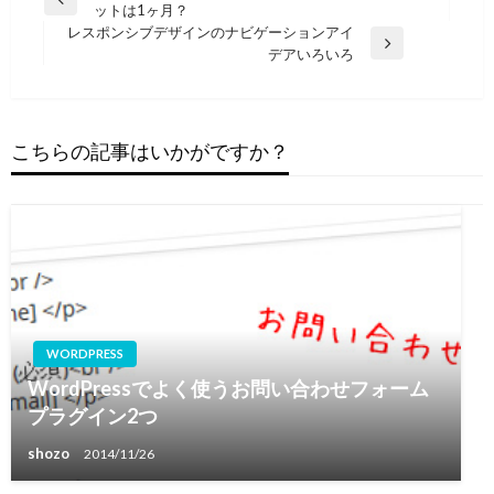
前
ットは1ヶ月？
稿
の
レスポンシブデザインのナビゲーションアイ
ナ
投
次
デアいろいろ
稿
の
ビ
投
ゲ
稿
ー
こちらの記事はいかがですか？
シ
ョ
ン
WORDPRESS
WordPressでよく使うお問い合わせフォーム
プラグイン2つ
shozo
2014/11/26