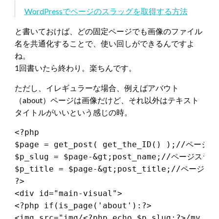
WordPressでページのスラッグを取得する方法
と書いておけば、どの固定ページでも画像のファイル
名を共通化することで、使い回しができるんですよ
ね。
1回書いたら終わり。楽ちんです。
ただし、イレギュラーな場合、例えばアバウト
（about）ページは画像だけど、それ以外はテキスト
タイトルがいいという感じの時。
<?php

$page = get_post( get_the_ID() );//ページ
$p_slug = $page-&gt;post_name;//ページスラ
$p_title = $page-&gt;post_title;//ページタ
?>

<div id="main-visual">

<?php if(is_page('about'):?>

<img src="img/<?php echo $p_slug;?>/mv.jpg