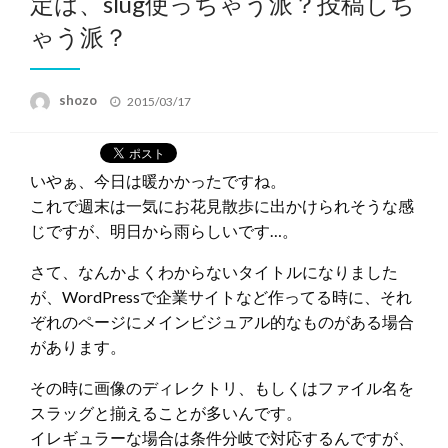
定は、slug使っちゃう派？投稿しち
ゃう派？
投
shozo
2015/03/17
稿
日:
いやぁ、今日は暖かかったですね。
これで週末は一気にお花見散歩に出かけられそうな感
じですが、明日から雨らしいです…。
さて、なんかよくわからないタイトルになりました
が、WordPressで企業サイトなど作ってる時に、それ
ぞれのページにメインビジュアル的なものがある場合
があります。
その時に画像のディレクトリ、もしくはファイル名を
スラッグと揃えることが多いんです。
イレギュラーな場合は条件分岐で対応するんですが、