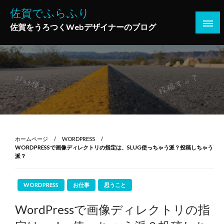
コ
佐賀でふらふり
ン
佐賀をうろつくWebデザイナーのブログ
テ
ン
ツ
へ
ス
キ
ッ
プ
ホームページ
WORDPRESS
WORDPRESSで画像ディレクトリの指定は、SLUG使っちゃう派？投稿しちゃう
派？
WORDPRESS
お仕事
思うこと
WordPressで画像ディレクトリの指