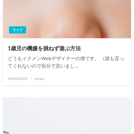
ライフ
1歳児の機嫌を損ねず遊ぶ方法
どうもイクメンWebデザイナーの僕です。 （誰も言っ
てくれないので自分で言いまし…
投
2014/01/24
shozo
稿
日: