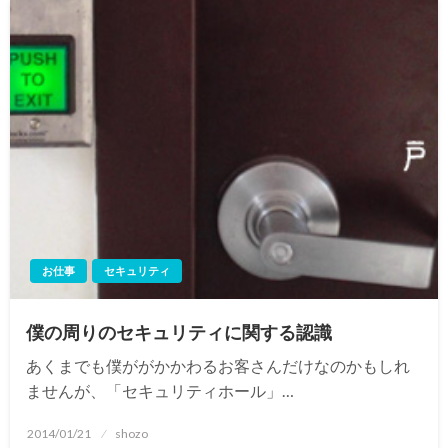
お仕事
セキュリティ
僕の周りのセキュリティに関する認識
あくまでも僕ががかかわるお客さんだけなのかもしれ
ませんが、「セキュリティホール」…
投
2014/01/21
shozo
稿