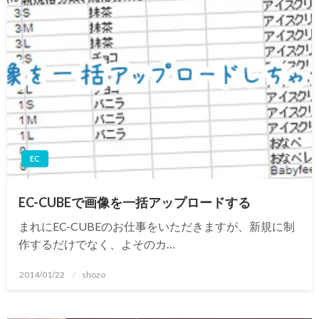
EC
EC-CUBEで画像を一括アップロードする
まれにEC-CUBEのお仕事をいただきますが、新規に制
作するだけでなく、よそのカ…
投
2014/01/22
shozo
稿
日: