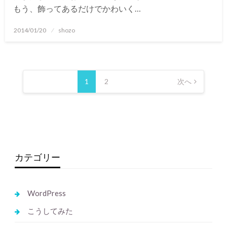
もう、飾ってあるだけでかわいく…
投
2014/01/20
shozo
稿
日:
投
稿
1
2
次へ
の
ペ
ー
ジ
送
カテゴリー
り
WordPress
こうしてみた