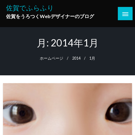
コ
佐賀でふらふり
ン
佐賀をうろつくWebデザイナーのブログ
テ
ン
ツ
月:
2014年1月
へ
ス
キ
ホームページ
2014
1月
ッ
プ