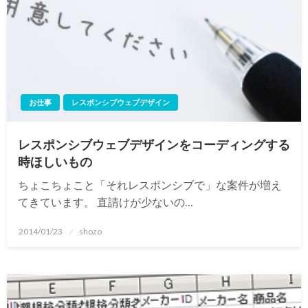
お仕事
レスポンシブウェブデザイン
レスポンシブウェブデザインをコーディングする
時ほしいもの
ちょこちょこと「それレスポンシブで」な案件が増え
てきています。 直請けが少ないの…
投
2014/01/23
shozo
稿
日: