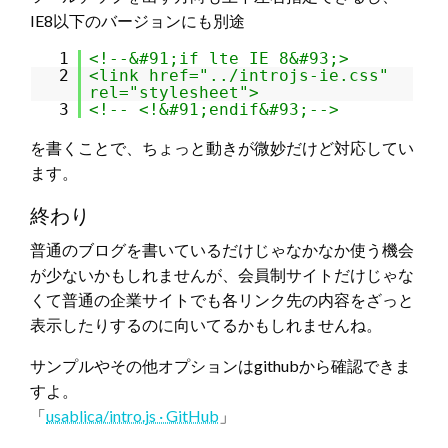
IE8以下のバージョンにも別途
1
<!--&#91;if lte IE 8&#93;>
2
<link href="../introjs-ie.css"
rel="stylesheet">
3
<!-- <!&#91;endif&#93;-->
を書くことで、ちょっと動きが微妙だけど対応してい
ます。
終わり
普通のブログを書いているだけじゃなかなか使う機会
が少ないかもしれませんが、会員制サイトだけじゃな
くて普通の企業サイトでも各リンク先の内容をざっと
表示したりするのに向いてるかもしれませんね。
サンプルやその他オプションはgithubから確認できま
すよ。
「
usablica/intro.js · GitHub
」