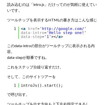
読み込むのは「intro.js」だけってのが気軽に使えてい
いです。
ツールチップを表示するHTMLの書き方はこんな感じ
1
<
a
href
=
'http://google.com/'
data-intro
=
'Hello step one!'
data-step
=
'1'
></
a
>
このdata-introの部分がツールチップに表示される内
容。
data-stepが順番ですね。
これをステップ分繰り返すだけ。
そして、このサイトツアーを
1
introJs().start();
で呼び出す。
ツールチップを出す方向も上下左右指定できるし、