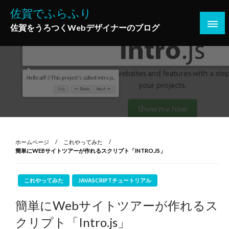
コ
佐賀でふらふり
ン
佐賀をうろつくWebデザイナーのブログ
テ
ン
ツ
へ
ス
キ
ッ
プ
ホームページ
これやってみた
簡単にWEBサイトツアーが作れるスクリプト「INTRO.JS」
これやってみた
JAVASCRIPTチュートリアル
簡単にWebサイトツアーが作れるス
クリプト「Intro.js」