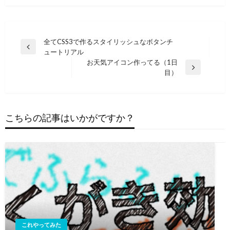
投
全てCSS3で作るスタイリッシュなボタンチ
前
ュートリアル
稿
の
お天気アイコン作ってる（1日
ナ
投
次
目）
稿
の
ビ
投
ゲ
稿
ー
こちらの記事はいかがですか？
シ
ョ
ン
これやってみた