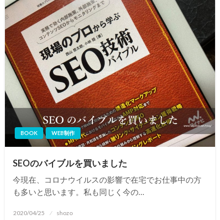
BOOK
WEB制作
SEOのバイブルを買いました
今現在、コロナウイルスの影響で在宅でお仕事中の方
も多いと思います。私も同じく今の…
投
2020/04/25
shozo
稿