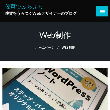
コ
佐賀でふらふり
ン
佐賀をうろつくWebデザイナーのブログ
テ
ン
ツ
Web制作
へ
ス
キ
ホームページ
WEB制作
ッ
プ