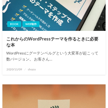
BOOK
WEB制作
これからのWordPressテーマを作るときに必要
な本
WordPressにグーテンベルグという大変革が起こって
数バージョン。 お客さん…
投
2020/11/09
shozo
稿
日: