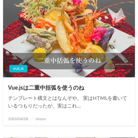
VUE.JS
Vue.jsは二重中括弧を使うのね
テンプレート構文とはなんぞや。 実はHTMLを書いて
いるつもりだったが、実はこれ…
投
2020/04/28
shozo
稿
日: