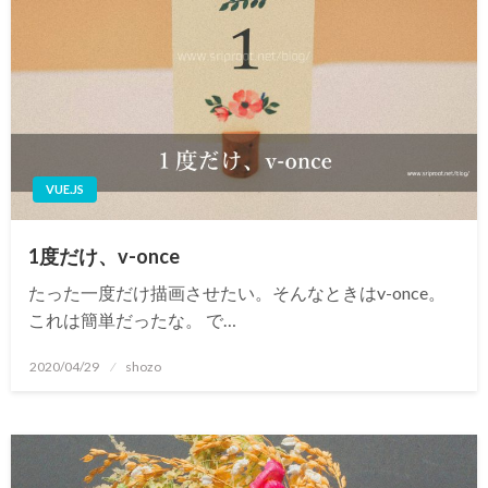
VUE.JS
1度だけ、v-once
たった一度だけ描画させたい。そんなときはv-once。
これは簡単だったな。 で…
投
2020/04/29
shozo
稿
日: