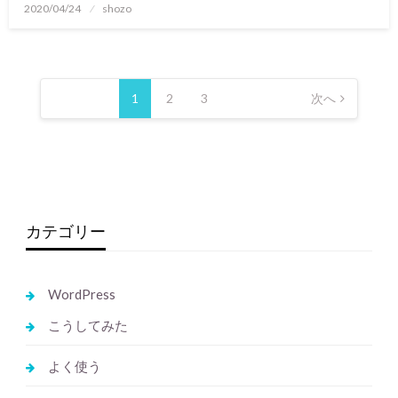
投
2020/04/24
shozo
稿
日:
投
稿
1
2
3
次へ
の
ペ
ー
ジ
送
カテゴリー
り
WordPress
こうしてみた
よく使う