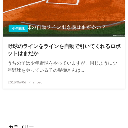
少年野球
野球のラインをラインを自動で引いてくれるロボ
ットはまだか
うちの子は少年野球をやっていますが、同じように少
年野球をやっている子の親御さんは…
投
2018/06/06
shozo
稿
日:
カテゴリー