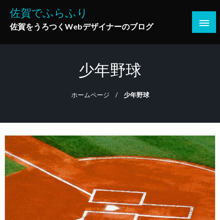
コ
佐賀でふらふり
ン
佐賀をうろつくWebデザイナーのブログ
テ
ン
ツ
少年野球
へ
ス
キ
ホームページ
少年野球
ッ
プ